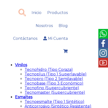
Inicio
Productos
Nosotros
Blog
Contáctanos
Mi Cuenta
Vinilos
Tecnohidro
(Tipo Coraza)
Tecnoplus
(Tipo 1 Superlavable)
Tecnopro
(Tipo 2 Semilavable)
Tecnobase
(Tipo 3 Económico)
Tecnofino
(Supercubriente)
Tecnomaster
(Supercubriente)
Esmaltes
Tecnoesmalte
(Tipo 1 Sintético)
Anticorrosivo
(Sintético Resistente)