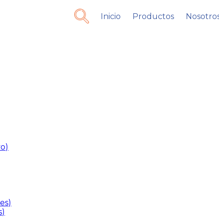
Inicio
Productos
Nosotro
vo)
es)
s)