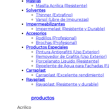
Masillas
Masilla Acrilica
(Resistente)
Solventes
Thinner
(Extrafino)
Varsol
(Libre de Impurezas)
Impermeabilizantes
Impermelast
(Resistente y Durable)
Accesorios
Rodillos
(Profesional)
Brochas
(Profesional)
Productos Especiales
Pintura Antigrafitti
(Uso Exterior)
Removedor de Grafitis
(Uso Exterior)
Porcelanato Liquido
(Resistente)
Repelente de Agua para Fachadas
(Fá
Carraplast
Carraplast
(Excelente rendimiento)
Rayaplast
Rayaplast
(Resistente y durable)
productos
Acrilico