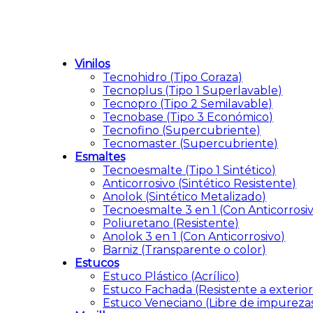
Vinilos
Tecnohidro
(Tipo Coraza)
Tecnoplus
(Tipo 1 Superlavable)
Tecnopro
(Tipo 2 Semilavable)
Tecnobase
(Tipo 3 Económico)
Tecnofino
(Supercubriente)
Tecnomaster
(Supercubriente)
Esmaltes
Tecnoesmalte
(Tipo 1 Sintético)
Anticorrosivo
(Sintético Resistente)
Anolok
(Sintético Metalizado)
Tecnoesmalte 3 en 1
(Con Anticorrosi
Poliuretano
(Resistente)
Anolok 3 en 1
(Con Anticorrosivo)
Barniz
(Transparente o color)
Estucos
Estuco Plástico
(Acrílico)
Estuco Fachada
(Resistente a exterior
Estuco Veneciano
(Libre de impureza