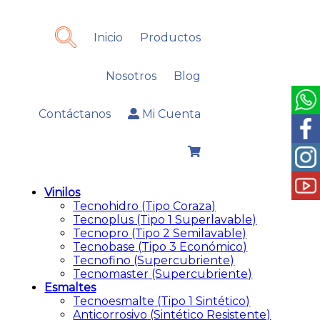
Inicio
Productos
Nosotros
Blog
Contáctanos
Mi Cuenta
Vinilos
Tecnohidro
(Tipo Coraza)
Tecnoplus
(Tipo 1 Superlavable)
Tecnopro
(Tipo 2 Semilavable)
Tecnobase
(Tipo 3 Económico)
Tecnofino
(Supercubriente)
Tecnomaster
(Supercubriente)
Esmaltes
Tecnoesmalte
(Tipo 1 Sintético)
Anticorrosivo
(Sintético Resistente)