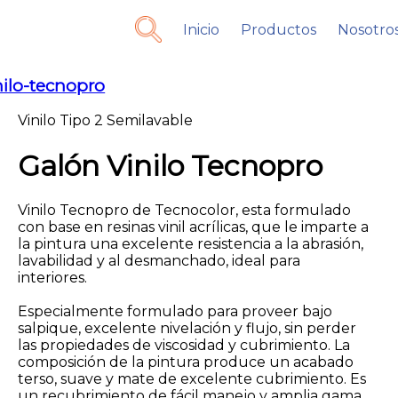
Inicio
Productos
Nosotro
nilo-tecnopro
Vinilo Tipo 2 Semilavable
Galón Vinilo Tecnopro
Vinilo Tecnopro de Tecnocolor, esta formulado
con base en resinas vinil acrílicas, que le imparte a
la pintura una excelente resistencia a la abrasión,
lavabilidad y al desmanchado, ideal para
interiores.
Especialmente formulado para proveer bajo
salpique, excelente nivelación y flujo, sin perder
las propiedades de viscosidad y cubrimiento. La
composición de la pintura produce un acabado
terso, suave y mate de excelente cubrimiento. Es
un recubrimiento de fácil manejo y amplia gama